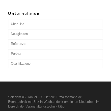
Unternehmen
Über Uns
Neuigkeiten
Referenzen
Partner
Qualifikationen
Seit dem 06. Januar 1992 ist die Firma tonmann.de –
Eventtechnik mit Sitz in Wachtendonk am linken Niederrhein im
Bereich der Veranstaltungstechnik tätig.