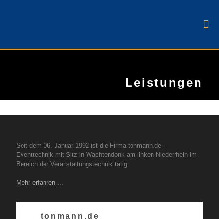
Leistungen
Seit dem 06. Januar 1992 ist die Firma tonmann.de –
Eventtechnik mit Sitz in Wachtendonk am linken Niederrhein im
Bereich der Veranstaltungstechnik tätig.
Mehr erfahren ...
tonmann.de