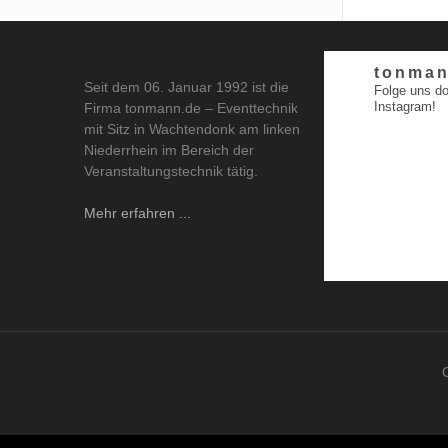
tonman
Seit dem 06. Januar 1992 ist die
Folge uns do
Instagram!
Firma tonmann.de – Eventtechnik
mit Sitz in Wachtendonk am linken
Niederrhein im Bereich der
Veranstaltungstechnik tätig.
Mehr erfahren ...