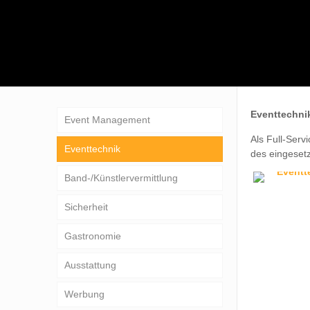
Eventtechni
Event Management
Als Full-Serv
Eventtechnik
des eingesetz
Band-/Künstlervermittlung
Sicherheit
Gastronomie
Ausstattung
Werbung