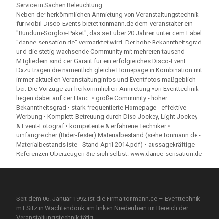
Service in Sachen Beleuchtung.
Neben der herkömmlichen Anmietung von Veranstaltungstechnik
für Mobil-Disco-Events bietet tonmann.de dem Veranstalter ein
"Rundum-Sorglos-Paket", das seit über 20 Jahren unter dem Label
"dance-sensation.de" vermarktet wird. Der hohe Bekanntheitsgrad
und die stetig wachsende Community mit mehreren tausend
Mitgliedern sind der Garant für ein erfolgreiches Disco-Event.
Dazu tragen die namentlich gleiche Homepage in Kombination mit
immer aktuellen Veranstaltunginfos und Eventfotos maßgeblich
bei. Die Vorzüge zur herkömmlichen Anmietung von Eventtechnik
liegen dabei auf der Hand: • große Community - hoher
Bekanntheitsgrad • stark frequentierte Homepage - effektive
Werbung • Komplett-Betreuung durch Disc-Jockey, Light-Jockey
& Event-Fotograf • kompetente & erfahrene Techniker •
umfangreicher (Rider-fester) Materialbestand (siehe tonmann.de -
Materialbestandsliste - Stand April 2014.pdf) • aussagekräftige
Referenzen Überzeugen Sie sich selbst: www.dance-sensation.de
Seit dem 06. Januar 1992 ist die Firma tonmann.de – Eventtechnik
mit Sitz in Wachtendonk am linken Niederrhein im Bereich der
Veranstaltungstechnik tätig.