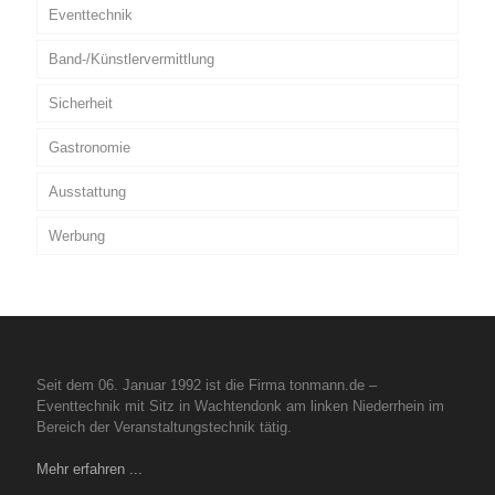
Eventtechnik
Band-/Künstlervermittlung
Sicherheit
Gastronomie
Ausstattung
Werbung
Seit dem 06. Januar 1992 ist die Firma tonmann.de –
Eventtechnik mit Sitz in Wachtendonk am linken Niederrhein im
Bereich der Veranstaltungstechnik tätig.
Mehr erfahren ...