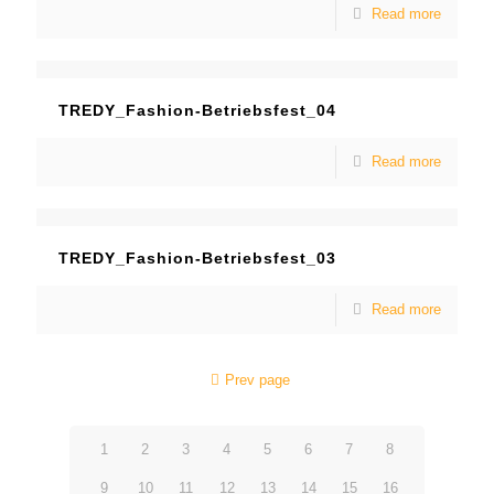
Read more
TREDY_Fashion-Betriebsfest_04
Read more
TREDY_Fashion-Betriebsfest_03
Read more
Prev page
1
2
3
4
5
6
7
8
9
10
11
12
13
14
15
16