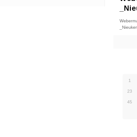
_Nie
Weberma
_Nieuke
1
23
45