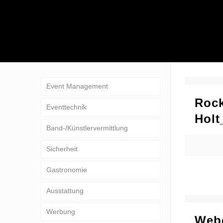
Event Management
Roc
Eventtechnik
Holt
Band-/Künstlervermittlung
Sicherheit
Gastronomie
Ausstattung
Werbung
Webe