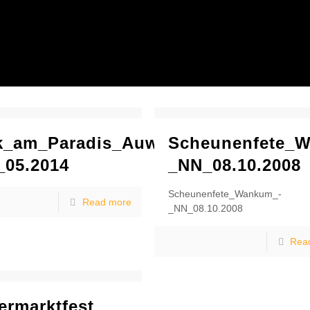
k_am_Paradis_Auwel-
Scheunenfete_
_05.2014
_NN_08.10.2008
Scheunenfete_Wankum_-
Read more
_NN_08.10.2008
Rea
rmarktfest