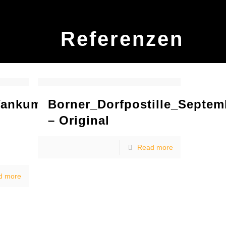
Referenzen
Wankum_-
Borner_Dorfpostille_Septem
– Original
Read more
d more