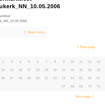
ukerk_NN_10.05.2006
rktfest
rk_NN_10.05.2006
Read more
Prev page
2
3
4
5
6
7
8
9
10
11
12
13
24
25
26
27
28
29
30
31
32
33
34
35
46
47
48
49
50
51
52
53
54
55
56
57
67
68
69
70
71
Next page