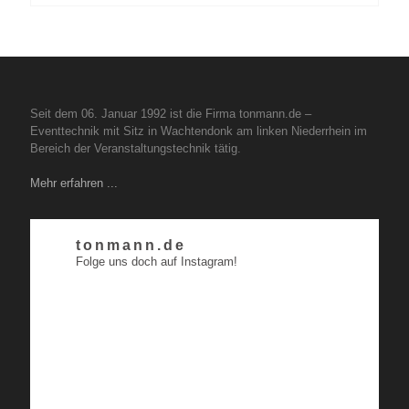
Seit dem 06. Januar 1992 ist die Firma tonmann.de –
Eventtechnik mit Sitz in Wachtendonk am linken Niederrhein im
Bereich der Veranstaltungstechnik tätig.
Mehr erfahren ...
tonmann.de
Folge uns doch auf Instagram!