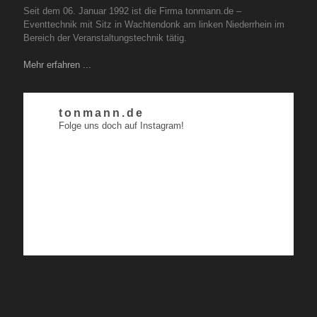
Seit dem 06. Januar 1992 ist die Firma tonmann.de –
Eventtechnik mit Sitz in Wachtendonk am linken Niederrhein im
Bereich der Veranstaltungstechnik tätig.
Mehr erfahren ...
tonmann.de
Folge uns doch auf Instagram!