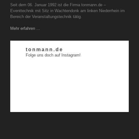
Seit dem 06. Januar 1992 ist die Firma tonmann.de –
Eventtechnik mit Sitz in Wachtendonk am linken Niederrhein im
Bereich der Veranstaltungstechnik tätig.
Mehr erfahren ...
tonmann.de
Folge uns doch auf Instagram!