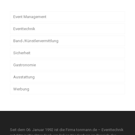
Event Management
Eventtechnik
Band-/Künstlervermittlung
Sicherheit
Gastronomie
Ausstattung
Werbung
Seit dem 06. Januar 1992 ist die Firma tonmann.de – Eventtechnik