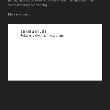
mit Sitz in Wachtendonk am linken Niederrhein im Bereich der
Veranstaltungstechnik tätig.
Mehr erfahren ...
tonmann.de
Folge uns doch auf Instagram!