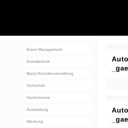
Event Management
Auto
Eventtechnik
_gae
Band-/Künstlervermittlung
Sicherheit
Gastronomie
Auto
Ausstattung
_gae
Werbung