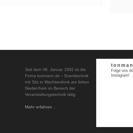
tonman
Seit dem 06. Januar 1992 ist die
Folge uns do
Instagram!
Firma tonmann.de – Eventtechnik
mit Sitz in Wachtendonk am linken
Niederrhein im Bereich der
Veranstaltungstechnik tätig.
Mehr erfahren ...