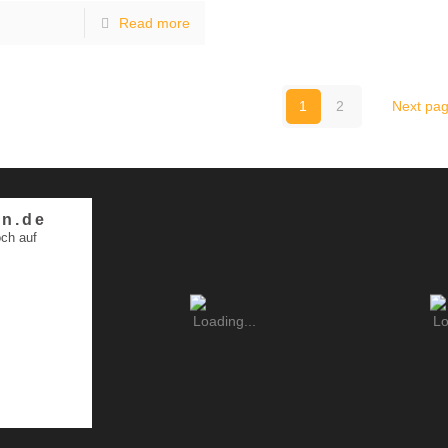
Read more
1
2
Next pa
n.de
ch auf