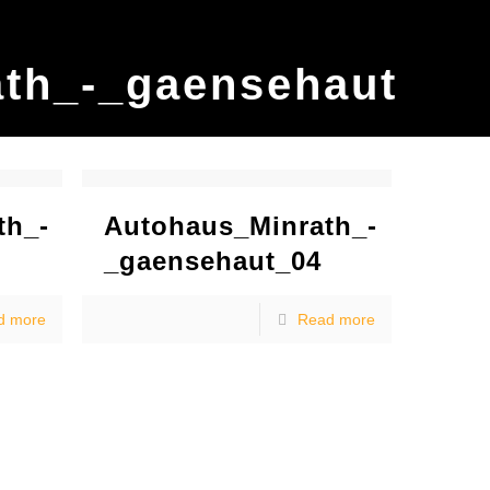
th_-_gaensehaut
th_-
Autohaus_Minrath_-
_gaensehaut_04
d more
Read more