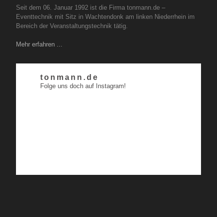
Seit dem 06. Januar 1992 ist die Firma tonmann.de –
Eventtechnik mit Sitz in Wachtendonk am linken Niederrhein im
Bereich der Veranstaltungstechnik tätig.
Mehr erfahren ...
tonmann.de
Folge uns doch auf Instagram!