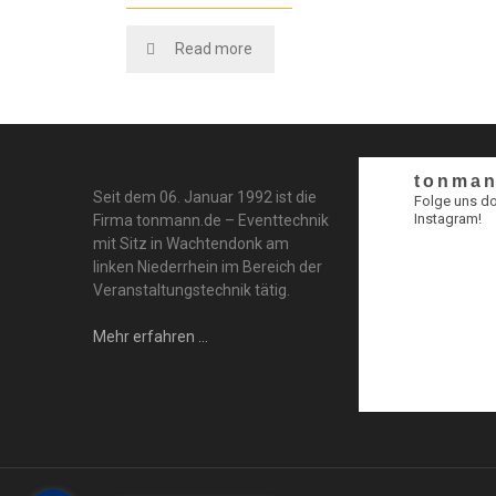
Read more
tonman
Seit dem 06. Januar 1992 ist die
Folge uns d
Instagram!
Firma tonmann.de – Eventtechnik
mit Sitz in Wachtendonk am
linken Niederrhein im Bereich der
Veranstaltungstechnik tätig.
Mehr erfahren ...