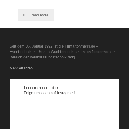
Read more
Seit dem 06. Januar 1992 ist die Firma tonmann.de –
Eventtechnik mit Sitz in Wachtendonk am linken Niederrhein im
Bereich der Veranstaltungstechnik tätig.
Mehr erfahren ...
tonmann.de
Folge uns doch auf Instagram!