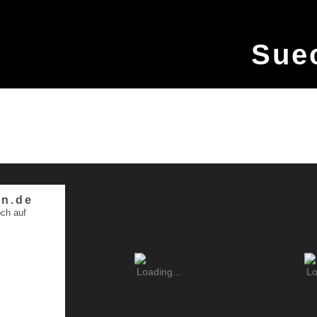
Sue
n.de
ch auf