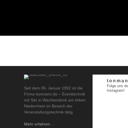
tonman
Folge uns do
Seit dem 06. Januar 1992 ist die
Instagram!
Firma tonmann.de – Eventtechnik
mit Sitz in Wachtendonk am linken
Niederrhein im Bereich der
Veranstaltungstechnik tätig.
Mehr erfahren ...