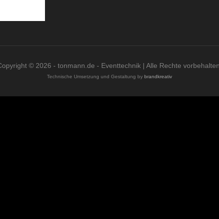
Copyright © 2026 - tonmann.de - Eventtechnik | Alle Rechte vorbehalten
Technische Umsetzung und Gestaltung by
brandkreativ