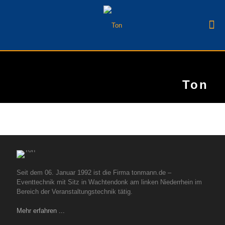
Ton
Seit dem 06. Januar 1992 ist die Firma tonmann.de –
Eventtechnik mit Sitz in Wachtendonk am linken Niederrhein im
Bereich der Veranstaltungstechnik tätig.
Mehr erfahren ...