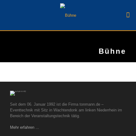
Bühne
Seit dem 06. Januar 1992 ist die Firma tonmann.de –
Eventtechnik mit Sitz in Wachtendonk am linken Niederrhein im
Bereich der Veranstaltungstechnik tätig.
Mehr erfahren ...