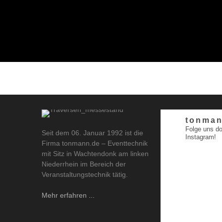
tonman
Folge uns do
Seit dem 06. Januar 1992 ist die
Instagram!
Firma tonmann.de – Eventtechnik
mit Sitz in Wachtendonk am linken
Niederrhein im Bereich der
Veranstaltungstechnik tätig.
Mehr erfahren ...