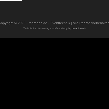
Copyright © 2026 - tonmann.de - Eventtechnik | Alle Rechte vorbehalten
Technische Umsetzung und Gestaltung by
brandkreativ