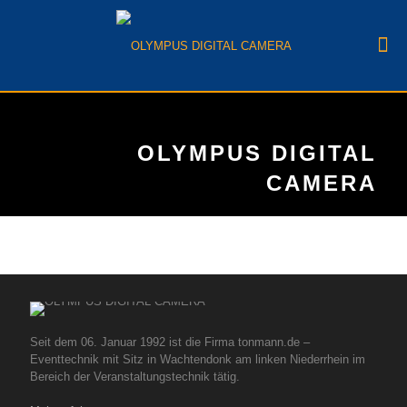
OLYMPUS DIGITAL
CAMERA
Seit dem 06. Januar 1992 ist die Firma tonmann.de –
Eventtechnik mit Sitz in Wachtendonk am linken Niederrhein im
Bereich der Veranstaltungstechnik tätig.