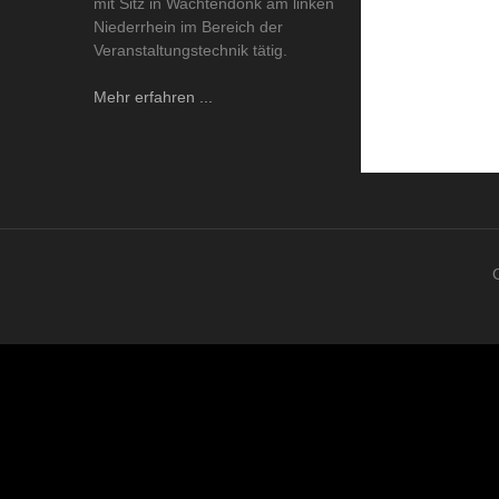
mit Sitz in Wachtendonk am linken
Niederrhein im Bereich der
Veranstaltungstechnik tätig.
Mehr erfahren ...