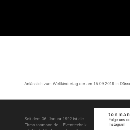
Anlässlich zum Weltkindertag der am 15.09.2019 in Düsse
tonman
Seit dem 06. Januar 1992 ist die
Folge uns do
Instagram!
Firma tonmann.de – Eventtechnik