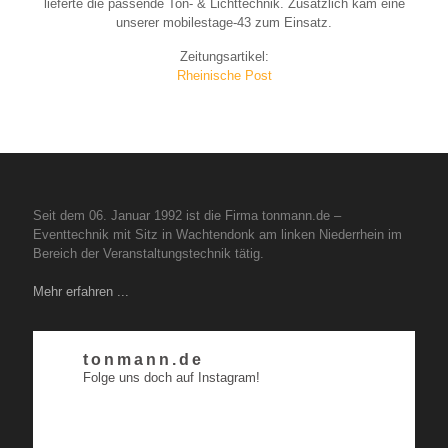
lieferte die passende Ton- & Lichttechnik. Zusätzlich kam eine
unserer mobilestage-43 zum Einsatz.
Zeitungsartikel:
Rheinische Post
Seit dem 06. Januar 1992 ist die Firma tonmann.de –
Eventtechnik mit Sitz in Wachtendonk am linken Niederrhein im
Bereich der Veranstaltungstechnik tätig.
Mehr erfahren ...
tonmann.de
Folge uns doch auf Instagram!