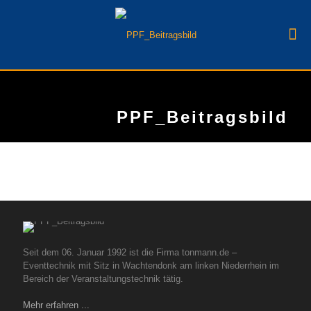
PPF_Beitragsbild
Seit dem 06. Januar 1992 ist die Firma tonmann.de –
Eventtechnik mit Sitz in Wachtendonk am linken Niederrhein im
Bereich der Veranstaltungstechnik tätig.
Mehr erfahren ...