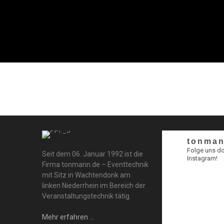
tonman
Folge uns d
Seit dem 06. Januar 1992 ist die
Instagram!
Firma tonmann.de – Eventtechnik
mit Sitz in Wachtendonk am
linken Niederrhein im Bereich der
Veranstaltungstechnik tätig.
Mehr erfahren ...