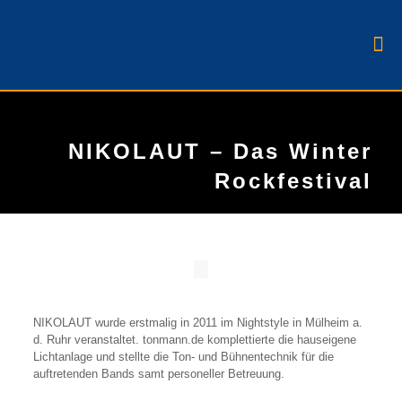
NIKOLAUT – Das Winter
Rockfestival
NIKOLAUT wurde erstmalig in 2011 im Nightstyle in Mülheim a.
d. Ruhr veranstaltet. tonmann.de komplettierte die hauseigene
Lichtanlage und stellte die Ton- und Bühnentechnik für die
auftretenden Bands samt personeller Betreuung.