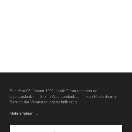
Seit dem 06. Januar 1992 ist die Firma tonmann.de –
Eventtechnik mit Sitz in Wachtendonk am linken Niederrhein im
Bereich der Veranstaltungstechnik tätig.
Mehr erfahren ...