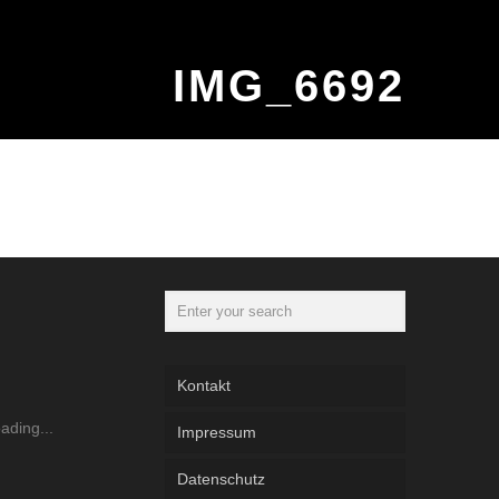
IMG_6692
Kontakt
Impressum
Datenschutz