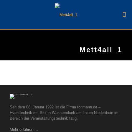
Mett4all_1
Seit dem 06. Januar 1992 ist die Firma tonmann.de –
Eventtechnik mit Sitz in Wachtendonk am linken Niederrhein im
Bereich der Veranstaltungstechnik tätig.
Mehr erfahren ...