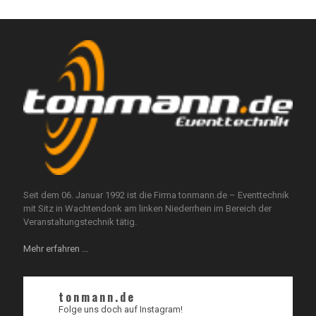
Seit dem 06. Januar 1992 ist die Firma tonmann.de – Eventtechnik
mit Sitz in Wachtendonk am linken Niederrhein im Bereich der
Veranstaltungstechnik tätig.
Mehr erfahren ...
tonmann.de
Folge uns doch auf Instagram!