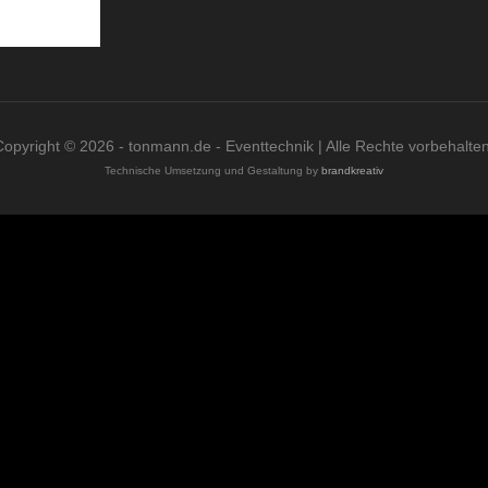
Copyright © 2026 - tonmann.de - Eventtechnik | Alle Rechte vorbehalten
Technische Umsetzung und Gestaltung by
brandkreativ