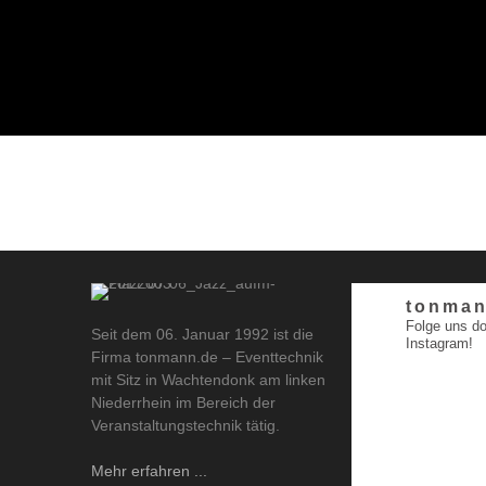
tonman
Folge uns do
Seit dem 06. Januar 1992 ist die
Instagram!
Firma tonmann.de – Eventtechnik
mit Sitz in Wachtendonk am linken
Niederrhein im Bereich der
Veranstaltungstechnik tätig.
Mehr erfahren ...