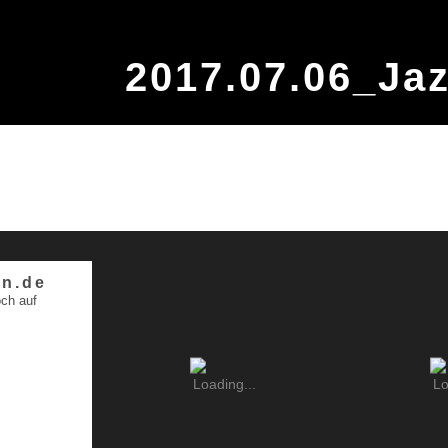
2017.07.06_Ja
n.de
ch auf