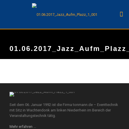
01.06.2017_Jazz_Aufm_Plazz
Seit dem 06. Januar 1992 ist die Firma tonmann.de – Eventtechnik
mit Sitz in Wachtendonk am linken Niederrhein im Bereich der
Veranstaltungstechnik tätig.
Mehr erfahren ...