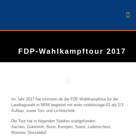
FDP-Wahlkampftour 2017
Im Jahr 2017 hat tonmann.de die FDP-Wahlkampftour für die
Landtagswahl in NRW begleitet mit einer mobilestage-43 als 2/3
Aufbau, sowie Ton- und Lichttechnik.
Die Tour hat in folgenden Städten stattgefunden:
Aachen, Gütersloh, Bonn, Kempen, Soest, Lüdenscheid,
Münster, Düsseldorf