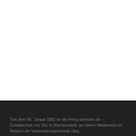
Seit dem 06. Januar 1992 ist die Firma tonmann.de –
Eventtechnik mit Sitz in Wachtendonk am linken Niederrhein im
Bereich der Veranstaltungstechnik tätig.