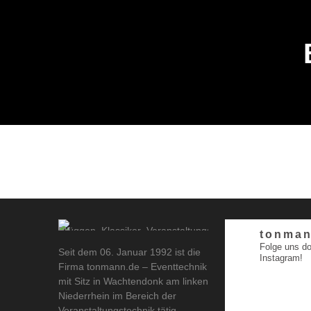
tonman
Folge uns do
Seit dem 06. Januar 1992 ist die
Instagram!
Firma tonmann.de – Eventtechnik
mit Sitz in Wachtendonk am linken
Niederrhein im Bereich der
Veranstaltungstechnik tätig.