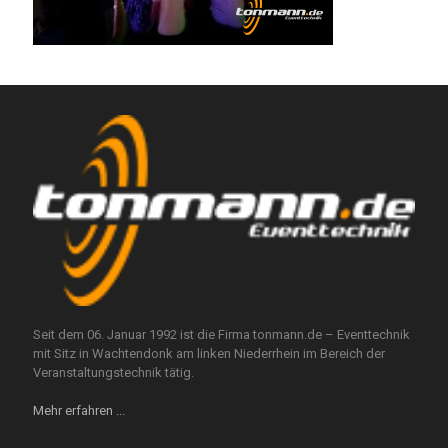
Seit dem 06. Januar 1992 ist die Firma tonmann.de – Eventtechnik
mit Sitz in Wachtendonk am linken Niederrhein im Bereich der
Veranstaltungstechnik tätig.
Mehr erfahren ...