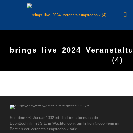
brings_live_2024_Veranstalt
(4)
Seit dem 06. Januar 1992 ist die Firma tonmann.de –
Eventtechnik mit Sitz in Wachtendonk am linken Niederrhein im
Bereich der Veranstaltungstechnik tätig.