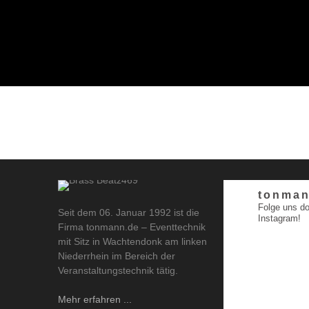
tonman
Folge uns do
Seit dem 06. Januar 1992 ist die
Instagram!
Firma tonmann.de – Eventtechnik
mit Sitz in Wachtendonk am linken
Niederrhein im Bereich der
Veranstaltungstechnik tätig.
Mehr erfahren ...