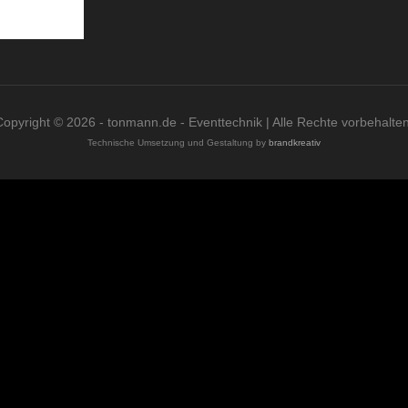
Copyright © 2026 - tonmann.de - Eventtechnik | Alle Rechte vorbehalten
Technische Umsetzung und Gestaltung by
brandkreativ