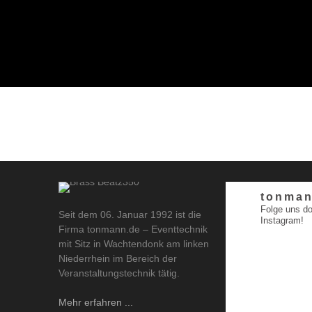
tonman
Folge uns do
Seit dem 06. Januar 1992 ist die
Instagram!
Firma tonmann.de – Eventtechnik
mit Sitz in Wachtendonk am linken
Niederrhein im Bereich der
Veranstaltungstechnik tätig.
Mehr erfahren ...