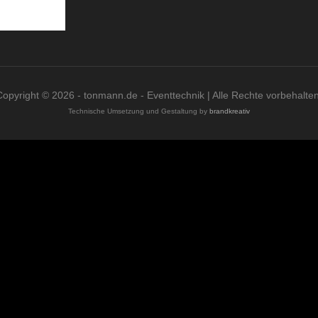
Copyright © 2026 - tonmann.de - Eventtechnik | Alle Rechte vorbehalten
Technische Umsetzung und Gestaltung by
brandkreativ