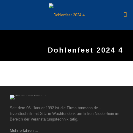
Dohlenfest 2024 4
Seit dem 06. Januar 1992 ist die Firma tonmann.de –
Eventtechnik mit Sitz in Wachtendonk am linken Niederrhein im
Bereich der Veranstaltungstechnik tätig.
Mehr erfahren ...