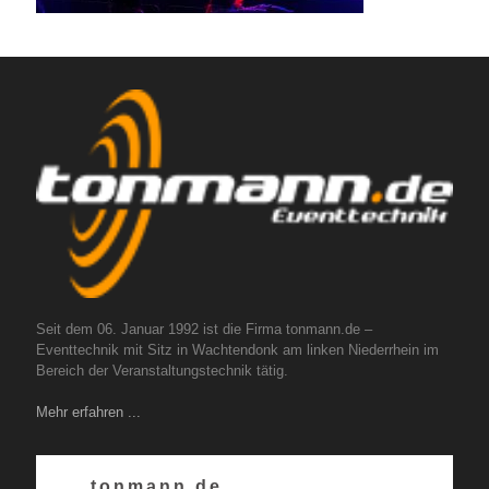
Seit dem 06. Januar 1992 ist die Firma tonmann.de –
Eventtechnik mit Sitz in Wachtendonk am linken Niederrhein im
Bereich der Veranstaltungstechnik tätig.
Mehr erfahren ...
tonmann.de