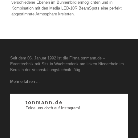
verschiedene Ebenen im Bühnenbild ermöglichten und in
Kombination mit den Media LED-10R BeamSpots eine perfekt
abgestimmte Atmosphäre kreierten.
Seit dem 06. Januar 1992 ist die Firma tonmann.de –
Eventtechnik mit Sitz in Wachtendonk am linken Niederrhein im
Bereich der Veranstaltungstechnik tätig.
Mehr erfahren ...
tonmann.de
Folge uns doch auf Instagram!