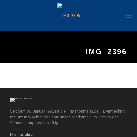
IMG_2396
Seit dem 06. Januar 1992 ist die Firma tonmann.de – Eventtechnik
mit Sitz in Wachtendonk am linken Niederrhein im Bereich der
Veranstaltungstechnik tätig.
Mehr erfahren ...