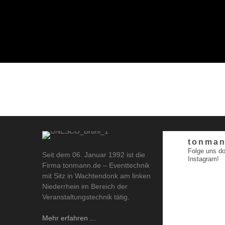
tonman
Folge uns do
Seit dem 06. Januar 1992 ist die
Instagram!
Firma tonmann.de – Eventtechnik
mit Sitz in Wachtendonk am linken
Niederrhein im Bereich der
Veranstaltungstechnik tätig.
Mehr erfahren ...