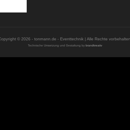
Copyright © 2026 - tonmann.de - Eventtechnik | Alle Rechte vorbehalten
Technische Umsetzung und Gestaltung by
brandkreativ