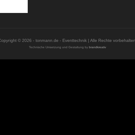
Copyright © 2026 - tonmann.de - Eventtechnik | Alle Rechte vorbehalten
Technische Umsetzung und Gestaltung by
brandkreativ