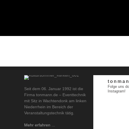
tonman
Folge uns do
Seit dem 06. Januar 1992 ist die
Instagram!
Firma tonmann.de – Eventtechnik
mit Sitz in Wachtendonk am linken
Niederrhein im Bereich der
Veranstaltungstechnik tätig.
Mehr erfahren ...