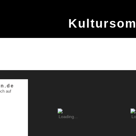
Kulturso
n.de
ch auf