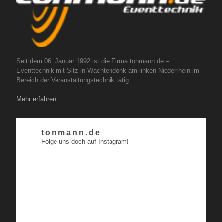
Seit dem 06. Januar 1992 ist die Firma tonmann.de –
Eventtechnik mit Sitz in Wachtendonk am linken Niederrhein im
Bereich der Veranstaltungstechnik tätig.
Mehr erfahren ...
tonmann.de
Folge uns doch auf Instagram!