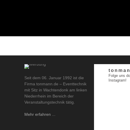
tonman
Folge uns do
Seit dem 06. Januar 1992 ist die
Instagram!
Firma tonmann.de – Eventtechnik
mit Sitz in Wachtendonk am linken
Niederrhein im Bereich der
Veranstaltungstechnik tätig.
Mehr erfahren ...