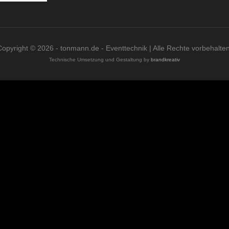
Copyright © 2026 - tonmann.de - Eventtechnik | Alle Rechte vorbehalten
Technische Umsetzung und Gestaltung by
brandkreativ