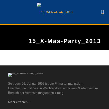
15_X-Mas-Party_2013
Seit dem 06. Januar 1992 ist die Firma tonmann.de –
Eventtechnik mit Sitz in Wachtendonk am linken Niederrhein im
Bereich der Veranstaltungstechnik tätig.
Mehr erfahren ...