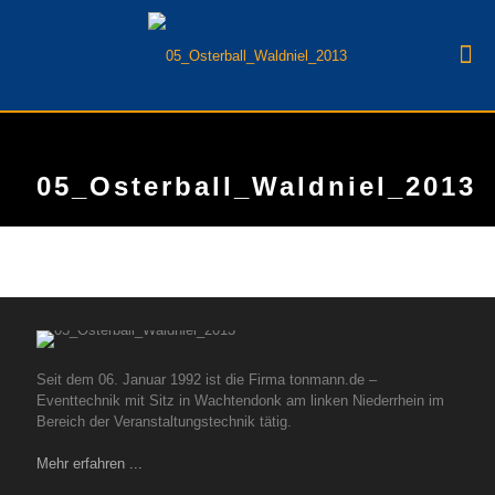
05_Osterball_Waldniel_2013
Seit dem 06. Januar 1992 ist die Firma tonmann.de –
Eventtechnik mit Sitz in Wachtendonk am linken Niederrhein im
Bereich der Veranstaltungstechnik tätig.
Mehr erfahren ...