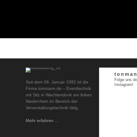
tonman
Folge uns do
Seit dem 06. Januar 1992 ist die
Instagram!
Firma tonmann.de – Eventtechnik
mit Sitz in Wachtendonk am linken
Niederrhein im Bereich der
Veranstaltungstechnik tätig.
Mehr erfahren ...