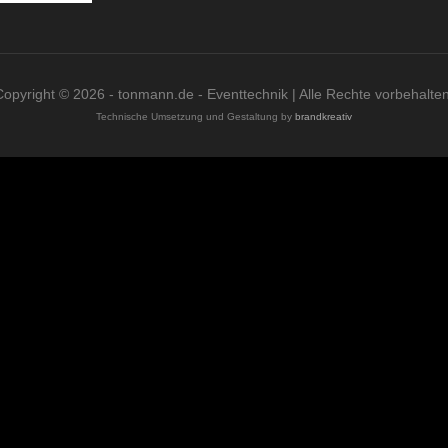
Copyright © 2026 - tonmann.de - Eventtechnik | Alle Rechte vorbehalten
Technische Umsetzung und Gestaltung by
brandkreativ