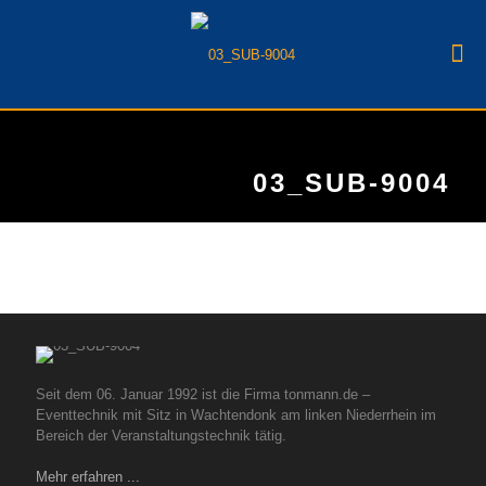
03_SUB-9004
Seit dem 06. Januar 1992 ist die Firma tonmann.de –
Eventtechnik mit Sitz in Wachtendonk am linken Niederrhein im
Bereich der Veranstaltungstechnik tätig.
Mehr erfahren ...