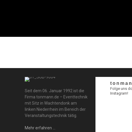
tonman
Folge uns d
Seit dem 06. Januar 1992 ist die
Instagram!
Firma tonmann.de – Eventtechnik
mit Sitz in Wachtendonk am
linken Niederrhein im Bereich der
Veranstaltungstechnik tätig.
Mehr erfahren ...