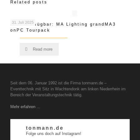
Related posts
31. Juli 2025
Jetzt Verfügbar: MA Lighting grandMA3
onPC Tourpack
Read more
Seit dem 06. Januar 1992 ist die Firma tonmann.de –
Eventtechnik mit Sitz in Wachtendonk am linken Niederrhein im
Bereich der Veranstaltungstechnik tätig.
Mehr erfahren ...
tonmann.de
Folge uns doch auf Instagram!