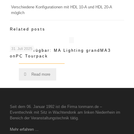
Verschiedene Konfigurationen mit HDL 10-A und HDL 20-A
möglich
Related posts
31. Juli 2025
Jetzt Verfügbar: MA Lighting grandMA3
onPC Tourpack
Read more
Seit dem 06. Januar 1992 ist die Firma tonmann.de –
Eventtechnik mit Sitz in Wachtendonk am linken Niederrhein im
Bereich der Veranstaltungstechnik tätig.
Mehr erfahren ...